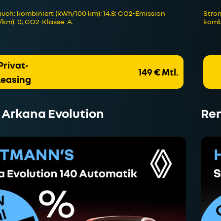
uch: kombiniert (kWh/100 km): 14.8; CO2-Emission
Strom
/km): 0; CO2-Klasse: A.
kombi
Privat-
149 € Mtl.
Leasing
 Arkana Evolution
Ren