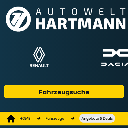
Fahrzeuge
Marken & Modelle
Service & Werkstatt
Geschäftskunden
Finanzprodukte
Wer wir sind
Fahrzeugsuche
Kontakt
HOME
Fahrzeuge
Angebote & Deals