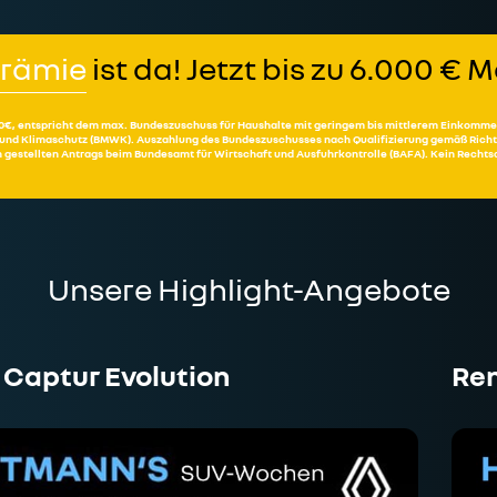
prämie
ist da! Jetzt bis zu 6.000 €
6.000€, entspricht dem max. Bundeszuschuss für Haushalte mit geringem bis mittlerem Einkomme
 und Klimaschutz (BMWK). Auszahlung des Bundeszuschusses nach Qualifizierung gemäß Richtl
 gestellten Antrags beim Bundesamt für Wirtschaft und Ausfuhrkontrolle (BAFA). Kein Recht
Unsere Highlight-Angebote
 Captur Evolution
Ren