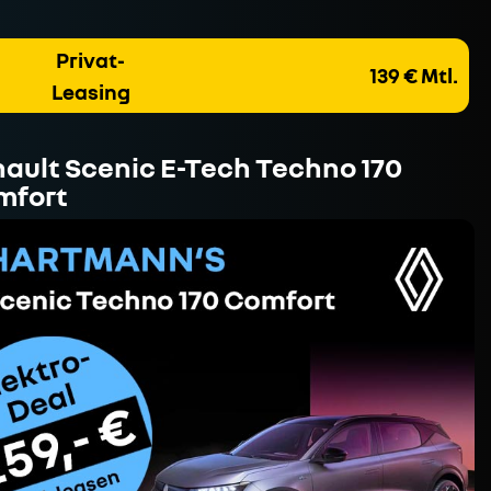
Privat-
139 € Mtl.
Leasing
ault Scenic E-Tech Techno 170
mfort