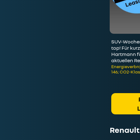
SUV-Wochen:
top! Für kur
Hartmann fü
aktuellen Re
Energieverbra
146; CO2-Klas
Renault