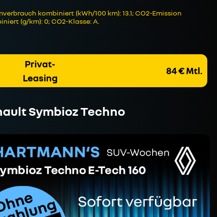
verbrauch kombiniert (kWh/100 km): 13.1; CO2-Emission
niert (g/km): 0; CO2-Klasse: A.
Privat-
84 € Mtl.
Leasing
ault Symbioz Techno