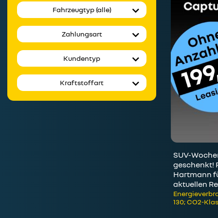
Fahrzeugtyp (alle)
Zahlungsart
Kundentyp
Kraftstoffart
SUV-Wochen:
geschenkt! 
Hartmann fü
aktuellen Re
Energieverbra
130; CO2-Klas