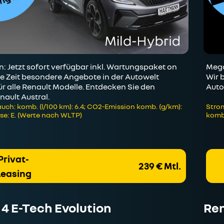
 Jetzt sofort verfügbar inkl. Wartungspaket on
Mega
ze Zeit besondere Angebote in der Autowelt
Wir 
r alle Renault Modelle. Entdecken Sie den
Auto
nault Austral.
uch: komb. (l/100 km): 6.4; CO2-Emission komb. (g/km):
Strom
se: E. (Werte nach WLTP)
kombi
Privat-
239 € Mtl.
Leasing
 4 E-Tech Evolution
Ren