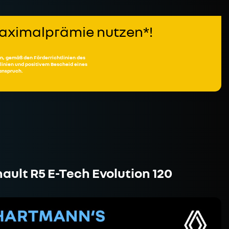
 Maximalprämie nutzen*!
n, gemäß den Förderrichtlinien des
inien und positivem Bescheid eines
sanspruch.
ault R5 E-Tech Evolution 120