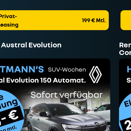
Privat-
199 € Mtl.
Leasing
 Austral Evolution
Ren
Co