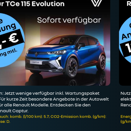
 Jetzt wenige verfügbar inkl. Wartungspaket
Nutz
Für kurze Zeit besondere Angebote in der Autowelt
elek
r alle Renault Modelle. Entdecken Sie den
Rena
nault Captur.
uch: komb. (l/100 km): 5.7; CO2-Emission komb. (g/km):
Energ
se: D.
(g/km