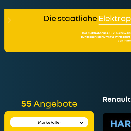
Die staatliche
Elektro
Der Elektrobonus i. H. v. bis zu 
Bundesministeriums für Wirtschaft
von Ihnen
Renault
55
Angebote
Marke (alle)