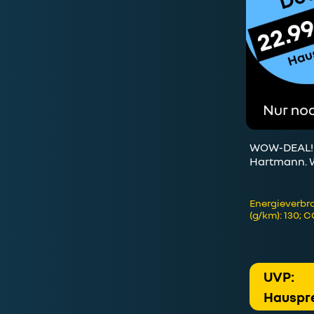
WOW-DEAL! L
Hartmann. We
Energieverbra
(g/km): 130; 
UVP:
Hauspre