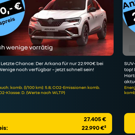
etzte Chance: Der Arkana für nur 22.990€ bei
SUV-
nige noch verfügbar – jetzt schnell sein!
top!
Hart
aktu
uch: komb. (l/100 km): 5.8; CO2-Emissionen komb.
Energ
CO2-Klasse: D. (Werte nach WLTP)
kombi
27.405 €
is:
22.990 €²