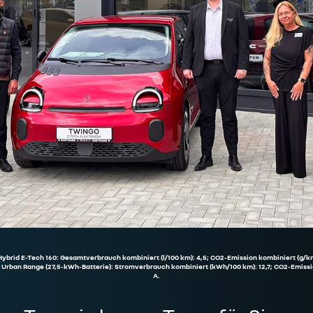
Hybrid E-Tech 160: Gesamtverbrauch kombiniert (l/100 km): 4,5; CO2-Emission kombiniert (g/km
 Urban Range (27,5-kWh-Batterie): Stromverbrauch kombiniert (kWh/100 km): 12,7; CO2-Emissi
A.