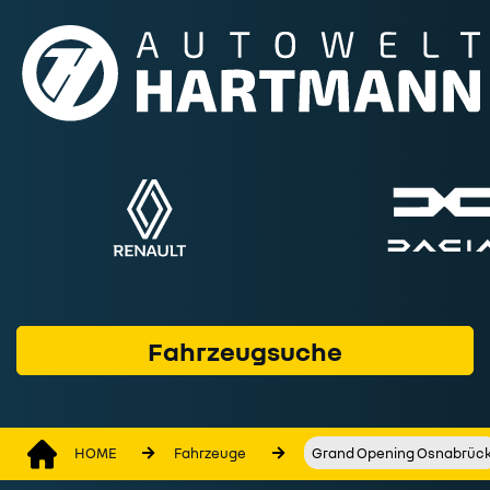
Fahrzeuge
Marken & Modelle
Service & Werkstatt
Geschäftskunden
Finanzprodukte
Wer wir sind
Fahrzeugsuche
Kontakt
HOME
Fahrzeuge
Grand Opening Osnabrüc