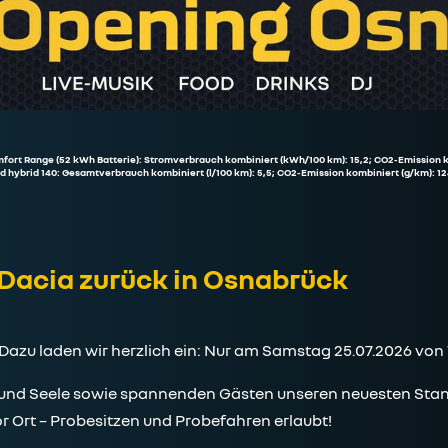
mfort Range (52 kWh Batterie): Stromverbrauch kombiniert (kWh/100 km): 15,2; CO2-Emission k
ld hybrid 140: Gesamtverbrauch kombiniert (l/100 km): 5,5; CO2-Emission kombiniert (g/km): 12
 Dacia zurück in Osnabrück
. Dazu laden wir herzlich ein: Nur am Samstag 25.07.2026 von 1
 und Seele sowie spannenden Gästen unseren neuesten Stand
vor Ort – Probesitzen und Probefahren erlaubt!