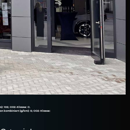
): 102; CO2-Klasse: C.
on kombiniert (g/km): 0; CO2-Klasse: