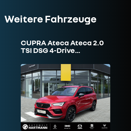
Weitere Fahrzeuge
CUPRA Ateca Ateca 2.0
CUPRA
TSI DSG 4-Drive…
e-HY