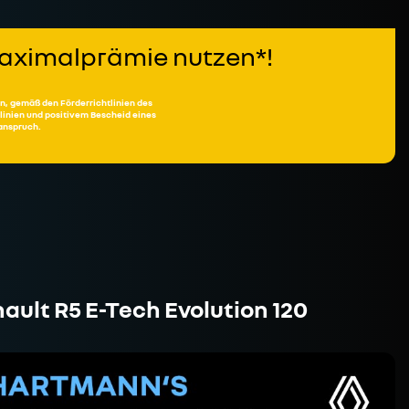
 Maximalprämie nutzen*!
n, gemäß den Förderrichtlinien des
inien und positivem Bescheid eines
sanspruch.
ault R5 E-Tech Evolution 120