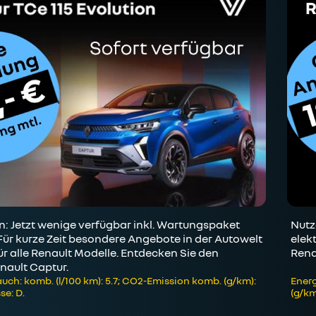
 Jetzt wenige verfügbar inkl. Wartungspaket
Nutz
Für kurze Zeit besondere Angebote in der Autowelt
elek
r alle Renault Modelle. Entdecken Sie den
Rena
nault Captur.
uch: komb. (l/100 km): 5.7; CO2-Emission komb. (g/km):
Energ
se: D.
(g/km