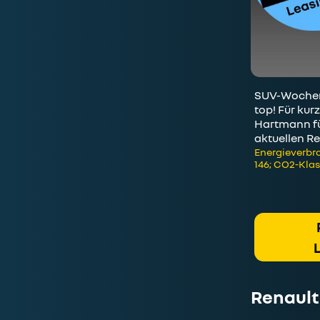
SUV-Wochen:
top! Für kur
Hartmann fü
aktuellen Re
Energieverbra
146; CO2-Klas
Renault