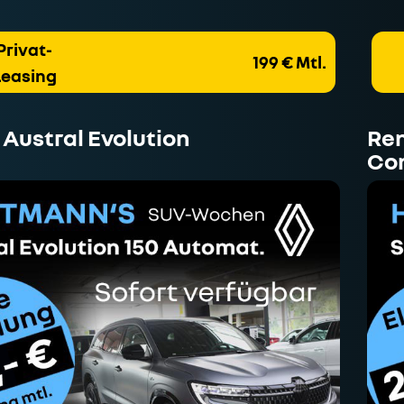
Privat-
199 € Mtl.
Leasing
 Austral Evolution
Ren
Co