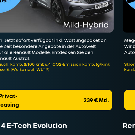
 Jetzt sofort verfügbar inkl. Wartungspaket on
Mega
ze Zeit besondere Angebote in der Autowelt
Wir 
r alle Renault Modelle. Entdecken Sie den
Auto
nault Austral.
uch: komb. (l/100 km): 6.4; CO2-Emission komb. (g/km):
Strom
se: E. (Werte nach WLTP)
kombi
Privat-
239 € Mtl.
Leasing
 4 E-Tech Evolution
Ren