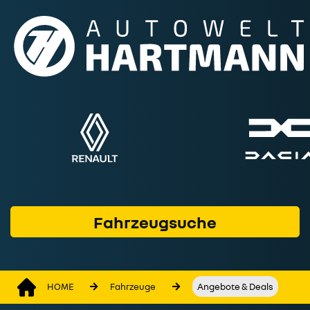
Fahrzeuge
Marken & Modelle
Service & Werkstatt
Geschäftskunden
Finanzprodukte
Wer wir sind
Fahrzeugsuche
Kontakt
HOME
Fahrzeuge
Angebote & Deals