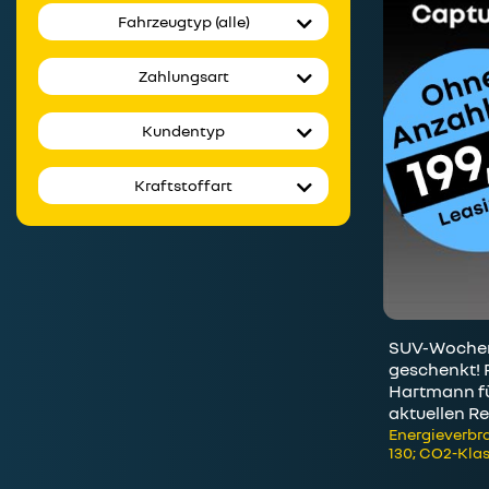
Fahrzeugtyp (alle)
Zahlungsart
Kundentyp
Kraftstoffart
SUV-Wochen:
geschenkt! 
Hartmann fü
aktuellen Re
Energieverbra
130; CO2-Klas