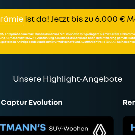
prämie
ist da! Jetzt bis zu 6.000 €
6.000€, entspricht dem max. Bundeszuschuss für Haushalte mit geringem bis mittlerem Einkomme
 und Klimaschutz (BMWK). Auszahlung des Bundeszuschusses nach Qualifizierung gemäß Richtl
 gestellten Antrags beim Bundesamt für Wirtschaft und Ausfuhrkontrolle (BAFA). Kein Recht
Unsere Highlight-Angebote
 Captur Evolution
Ren