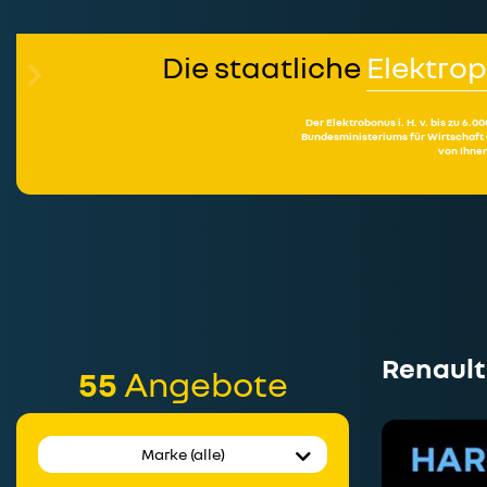
Die staatliche
Elektro
Der Elektrobonus i. H. v. bis zu 
Bundesministeriums für Wirtschaft
von Ihnen
Renault
55
Angebote
Marke (alle)