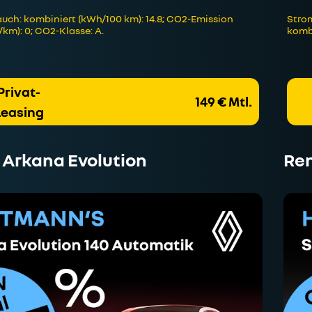
uch: kombiniert (kWh/100 km): 14.8; CO2-Emission
Strom
/km): 0; CO2-Klasse: A.
kombi
Privat-
149 € Mtl.
Leasing
 Arkana Evolution
Ren