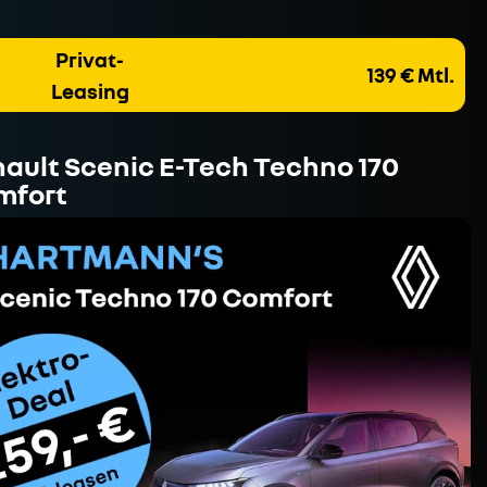
Privat-
139 € Mtl.
Leasing
ault Scenic E-Tech Techno 170
mfort