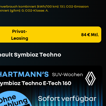
verbrauch kombiniert (kWh/100 km): 13.1; CO2-Emission
niert (g/km): 0; CO2-Klasse: A.
Privat-
84 € Mtl.
Leasing
ault Symbioz Techno