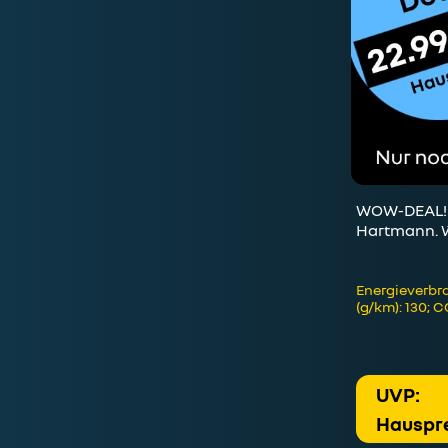
WOW-DEAL! L
Hartmann. We
Energieverbra
(g/km): 130; 
UVP:
Hauspre