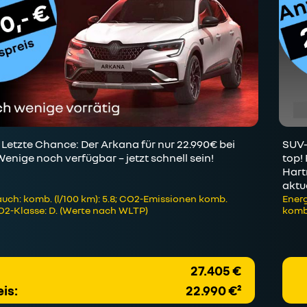
etzte Chance: Der Arkana für nur 22.990€ bei
SUV-
nige noch verfügbar – jetzt schnell sein!
top!
Hart
aktu
uch: komb. (l/100 km): 5.8; CO2-Emissionen komb.
Energ
CO2-Klasse: D. (Werte nach WLTP)
kombi
27.405 €
is:
22.990 €²