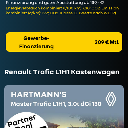
Finanzierung und guter Ausstattung ab 139,- €!
Energieverbrauch kombiniert (l/100 km):7.30; CO2-Emission
kombiniert (g/km): 192; CO2-Klasse: G. (Werte nach WLTP)
Gewerbe-
209 € Mtl.
Finanzierung
Renault Trafic L1H1 Kastenwagen