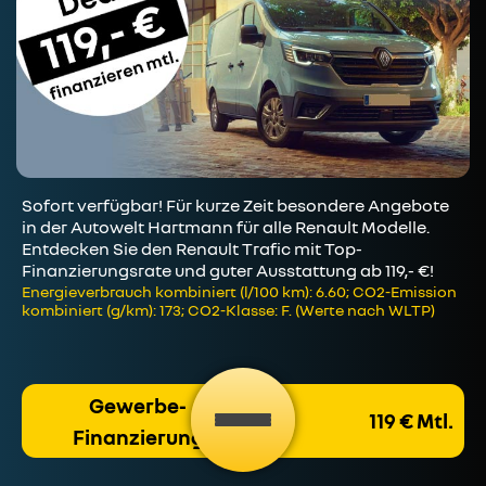
Sofort verfügbar! Für kurze Zeit besondere Angebote
in der Autowelt Hartmann für alle Renault Modelle.
Entdecken Sie den Renault Trafic mit Top-
Finanzierungsrate und guter Ausstattung ab 119,- €!
Energieverbrauch kombiniert (l/100 km): 6.60; CO2-Emission
kombiniert (g/km): 173; CO2-Klasse: F. (Werte nach WLTP)
Gewerbe-
119 € Mtl.
Finanzierung