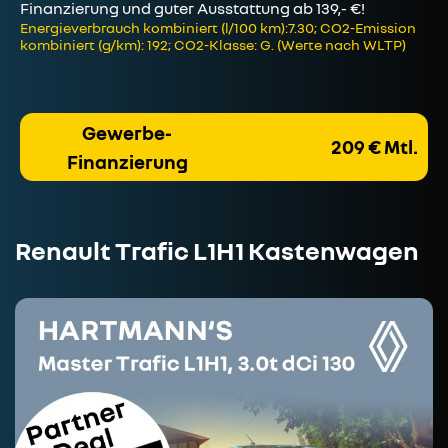
Finanzierung und guter Ausstattung ab 139,- €!
Energieverbrauch kombiniert (l/100 km):7.30; CO2-Emission
kombiniert (g/km): 192; CO2-Klasse: G. (Werte nach WLTP)
Gewerbe-
209 € Mtl.
Finanzierung
Renault Trafic L1H1 Kastenwagen