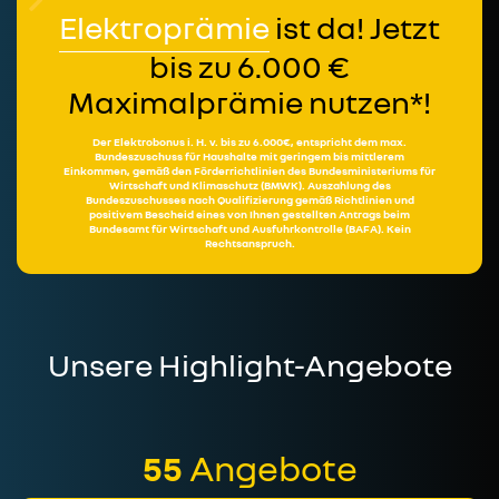
Elektroprämie
ist da! Jetzt
bis zu 6.000 €
Maximalprämie nutzen*!
Der Elektrobonus i. H. v. bis zu 6.000€, entspricht dem max.
Bundeszuschuss für Haushalte mit geringem bis mittlerem
Einkommen, gemäß den Förderrichtlinien des Bundesministeriums für
Wirtschaft und Klimaschutz (BMWK). Auszahlung des
Bundeszuschusses nach Qualifizierung gemäß Richtlinien und
positivem Bescheid eines von Ihnen gestellten Antrags beim
Bundesamt für Wirtschaft und Ausfuhrkontrolle (BAFA). Kein
Rechtsanspruch.
Unsere Highlight-Angebote
55
Angebote