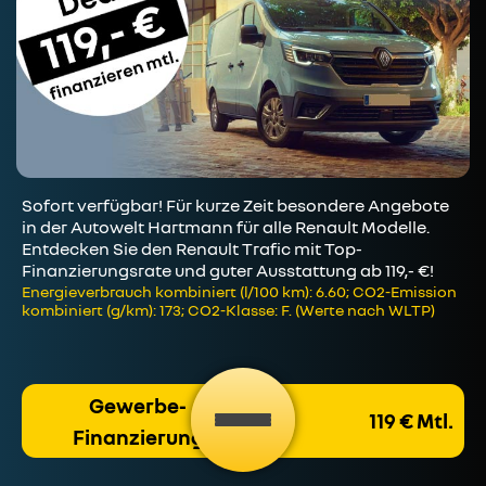
Sofort verfügbar! Für kurze Zeit besondere Angebote
in der Autowelt Hartmann für alle Renault Modelle.
Entdecken Sie den Renault Trafic mit Top-
Finanzierungsrate und guter Ausstattung ab 119,- €!
Energieverbrauch kombiniert (l/100 km): 6.60; CO2-Emission
kombiniert (g/km): 173; CO2-Klasse: F. (Werte nach WLTP)
Gewerbe-
119 € Mtl.
Finanzierung