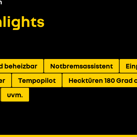
n
lights
nd beheizbar
Notbremsassistent
Ein
er
Tempopilot
Hecktüren 180 Grad 
uvm.