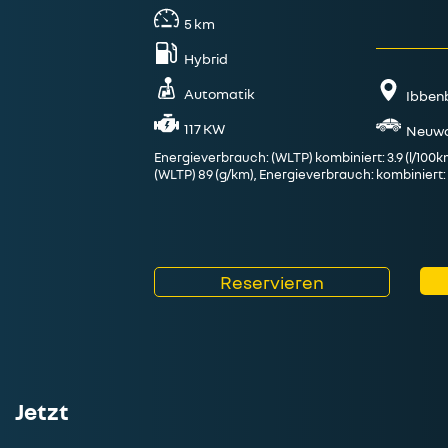
hl an Angeboten
t.
5
km
Hybrid
Automatik
Ibben
117 KW
Neuw
Energieverbrauch: (WLTP) kombiniert: 3.9 (l/100
(WLTP) 89 (g/km), Energieverbrauch: kombiniert:
Reservieren
Jetzt