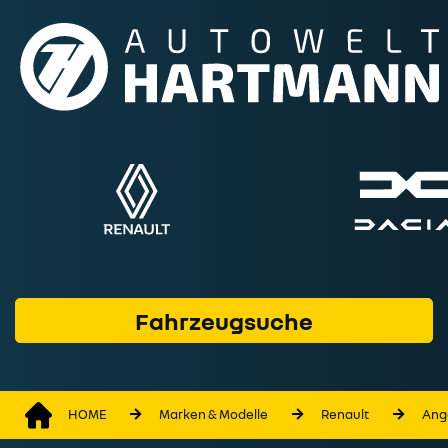
Fahrzeuge
Marken & Modelle
Service & Werkstatt
Geschäftskunden
Finanzprodukte
Wer wir sind
Fahrzeugsuche
Kontakt
HOME
Marken & Modelle
Renault
Ang