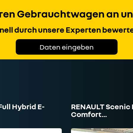
Ihren Gebrauchtwagen an un
hnell durch unsere Experten bewerte
Daten eingeben
ull Hybrid E-
RENAULT Scenic E
Comfort…