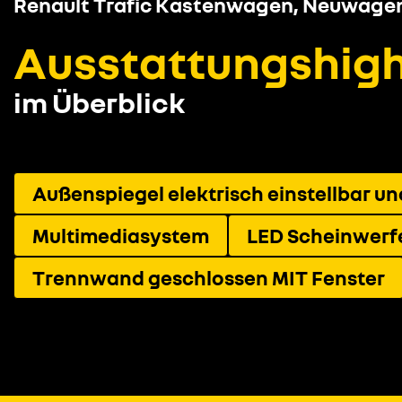
Renault Trafic Kastenwagen, Neuwage
Ausstattungshigh
im Überblick
Außenspiegel elektrisch einstellbar u
Multimediasystem
LED Scheinwerf
Trennwand geschlossen MIT Fenster