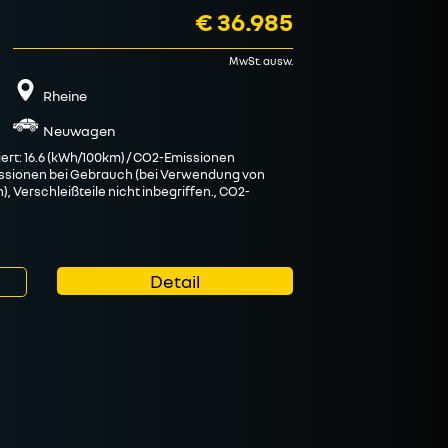
€ 36.985
5
km
Benzin
MwSt. ausw.
Manuell
Rheine
84 KW
Neuwagen
ert: 16.6 (kWh/100km) / CO2-Emissionen
Energieverbrauch:
k
missionen bei Gebrauch (bei Verwendung von
(WLTP), CO2-Klasse:
, Verschleißteile nicht inbegriffen., CO2-
Detail
Reserv