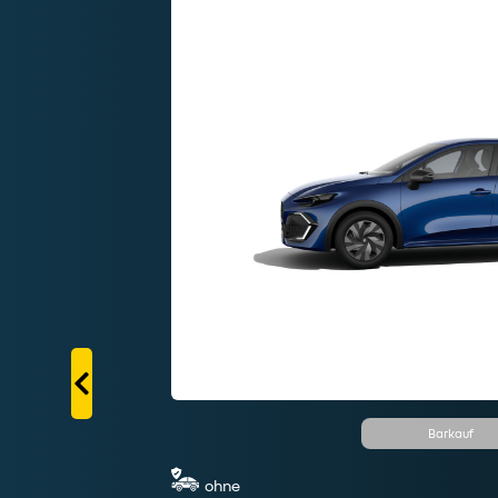
Barkauf
rem
ohne