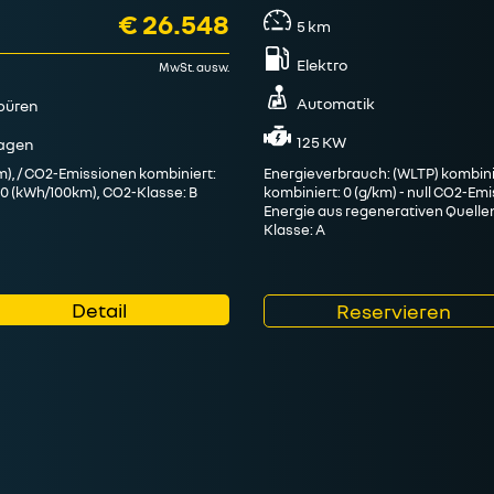
€ 26.548
5
km
Elektro
MwSt. ausw.
Automatik
büren
125 KW
agen
km), / CO2-Emissionen kombiniert:
Energieverbrauch: (WLTP) kombini
 0 (kWh/100km), CO2-Klasse: B
kombiniert: 0 (g/km) - null CO2-E
Energie aus regenerativen Quellen)
Klasse: A
Detail
Reservieren