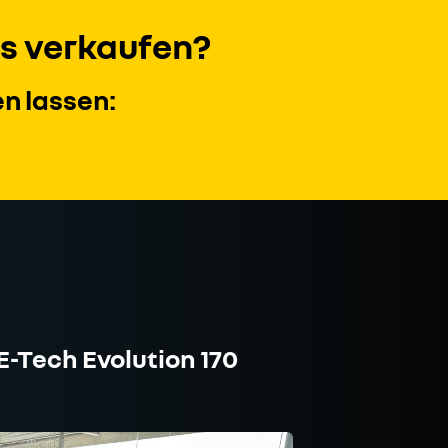
s verkaufen?
n lassen:
-Tech Evolution 170
RENAULT C