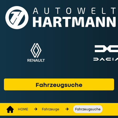
Fahrzeuge
Marken & Modelle
Service & Werkstatt
Geschäftskunden
Finanzprodukte
Wer wir sind
Fahrzeugsuche
Kontakt
HOME
Fahrzeuge
Fahrzeugsuche