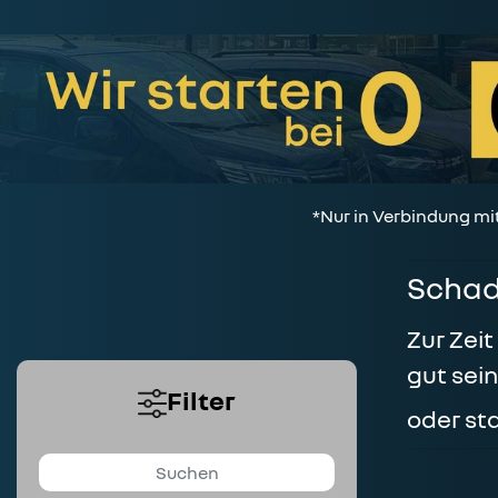
*Nur in Verbindung mi
Schad
Zur Zei
gut sei
Filter
oder st