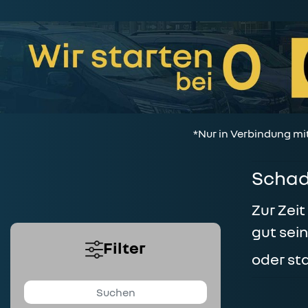
*Nur in Verbindung mi
Schad
Zur Zei
gut sei
Filter
oder st