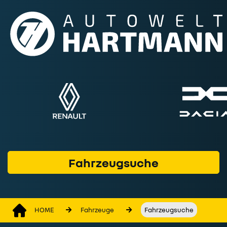
Fahrzeuge
Marken & Modelle
Service & Werkstatt
Geschäftskunden
Finanzprodukte
Wer wir sind
Fahrzeugsuche
Kontakt
HOME
Fahrzeuge
Fahrzeugsuche