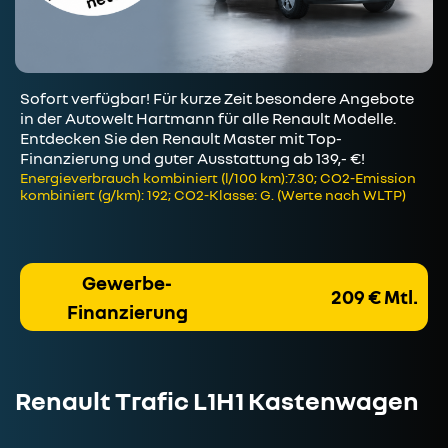
Sofort verfügbar! Für kurze Zeit besondere Angebote
in der Autowelt Hartmann für alle Renault Modelle.
Entdecken Sie den Renault Master mit Top-
Finanzierung und guter Ausstattung ab 139,- €!
Energieverbrauch kombiniert (l/100 km):7.30; CO2-Emission
kombiniert (g/km): 192; CO2-Klasse: G. (Werte nach WLTP)
Gewerbe-
209 € Mtl.
Finanzierung
Renault Trafic L1H1 Kastenwagen