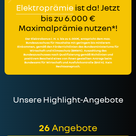
Elektroprämie
ist da! Jetzt
bis zu 6.000 €
Maximalprämie nutzen*!
Der Elektrobonus i. H. v. bis zu 6.000€, entspricht dem max.
Bundeszuschuss für Haushalte mit geringem bis mittlerem
Einkommen, gemäß den Förderrichtlinien des Bundesministeriums für
Wirtschaft und Klimaschutz (BMWK). Auszahlung des
Bundeszuschusses nach Qualifizierung gemäß Richtlinien und
positivem Bescheid eines von Ihnen gestellten Antrags beim
Bundesamt für Wirtschaft und Ausfuhrkontrolle (BAFA). Kein
Rechtsanspruch.
Unsere Highlight-Angebote
26
Angebote