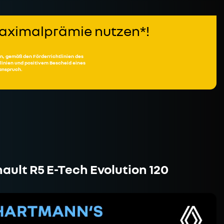
 Maximalprämie nutzen*!
n, gemäß den Förderrichtlinien des
inien und positivem Bescheid eines
sanspruch.
ault R5 E-Tech Evolution 120