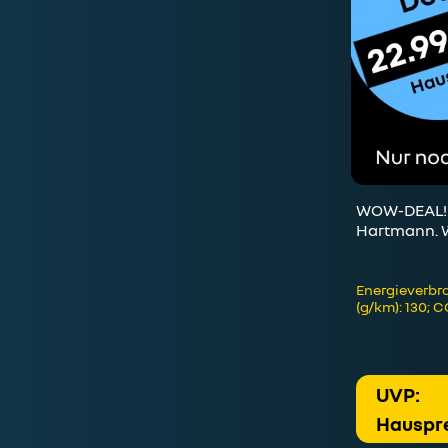
WOW-DEAL! L
Hartmann. We
Energieverbra
(g/km): 130; 
UVP:
Hauspre