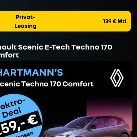
Privat-
139 € Mtl.
Leasing
ault Scenic E-Tech Techno 170
mfort