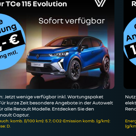
 Jetzt wenige verfügbar inkl. Wartungspaket
Nutz
Für kurze Zeit besondere Angebote in der Autowelt
elek
r alle Renault Modelle. Entdecken Sie den
Rena
nault Captur.
uch: komb. (l/100 km): 5.7; CO2-Emission komb. (g/km):
Energ
se: D.
(g/km