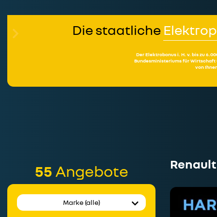
Die staatliche
Elektro
Der Elektrobonus i. H. v. bis zu 
Bundesministeriums für Wirtschaft
von Ihnen
Renault
55
Angebote
Marke (alle)