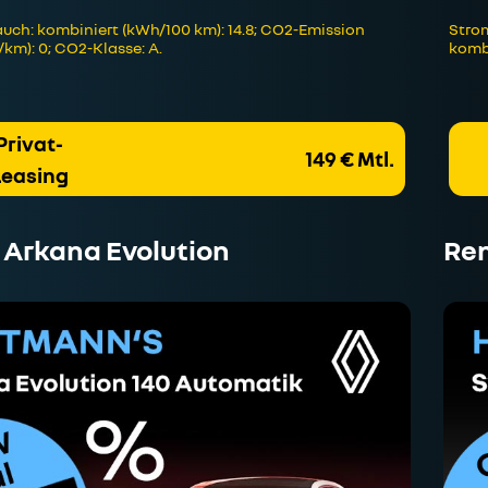
uch: kombiniert (kWh/100 km): 14.8; CO2-Emission
Strom
/km): 0; CO2-Klasse: A.
kombi
Privat-
149 € Mtl.
Leasing
 Arkana Evolution
Ren