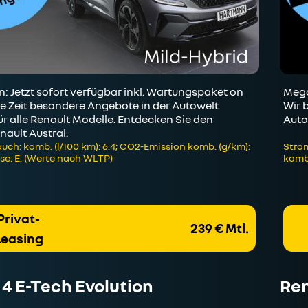
 Jetzt sofort verfügbar inkl. Wartungspaket on
Mega
ze Zeit besondere Angebote in der Autowelt
Wir 
r alle Renault Modelle. Entdecken Sie den
Auto
nault Austral.
uch: komb. (l/100 km): 6.4; CO2-Emission komb. (g/km):
Strom
se: E. (Werte nach WLTP)
kombi
Privat-
239 € Mtl.
Leasing
 4 E-Tech Evolution
Ren