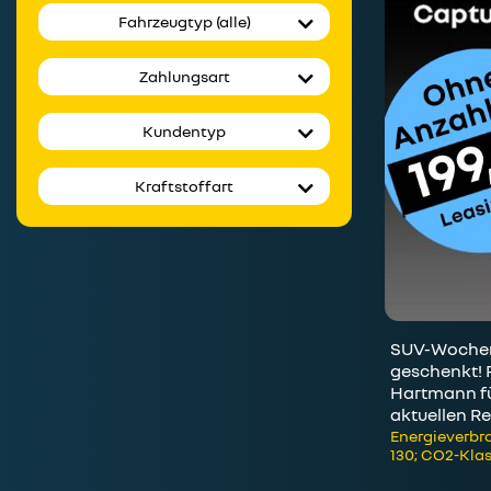
Fahrzeugtyp (alle)
Zahlungsart
Kundentyp
Kraftstoffart
SUV-Wochen:
geschenkt! 
Hartmann fü
aktuellen Re
Energieverbra
130; CO2-Klas