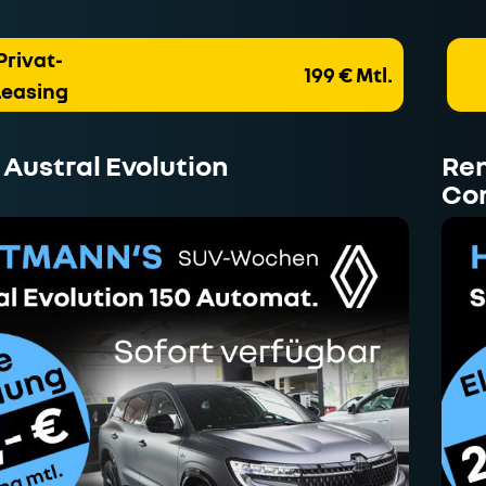
Privat-
199 € Mtl.
Leasing
 Austral Evolution
Ren
Co