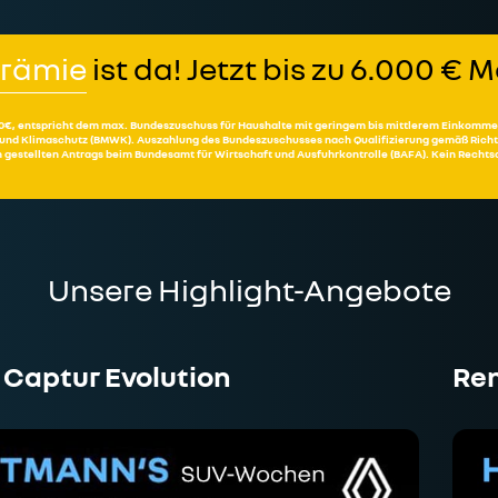
prämie
ist da! Jetzt bis zu 6.000 €
6.000€, entspricht dem max. Bundeszuschuss für Haushalte mit geringem bis mittlerem Einkomme
 und Klimaschutz (BMWK). Auszahlung des Bundeszuschusses nach Qualifizierung gemäß Richtl
 gestellten Antrags beim Bundesamt für Wirtschaft und Ausfuhrkontrolle (BAFA). Kein Recht
Unsere Highlight-Angebote
 Captur Evolution
Ren