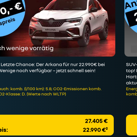
etzte Chance: Der Arkana für nur 22.990€ bei
SUV-
nige noch verfügbar – jetzt schnell sein!
top!
Hart
aktu
uch: komb. (l/100 km): 5.8; CO2-Emissionen komb.
Energ
CO2-Klasse: D. (Werte nach WLTP)
kombi
27.405 €
is:
22.990 €²