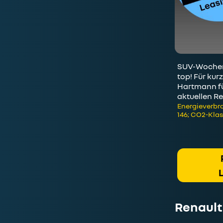
SUV-Wochen:
top! Für kur
Hartmann fü
aktuellen Re
Energieverbra
146; CO2-Klas
Renault