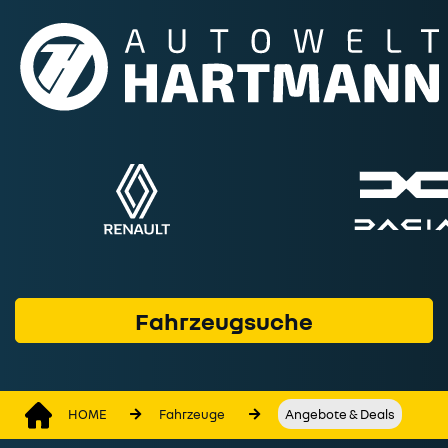
Fahrzeuge
Marken & Modelle
Service & Werkstatt
Geschäftskunden
Finanzprodukte
Wer wir sind
Fahrzeugsuche
Kontakt
HOME
Fahrzeuge
Angebote & Deals