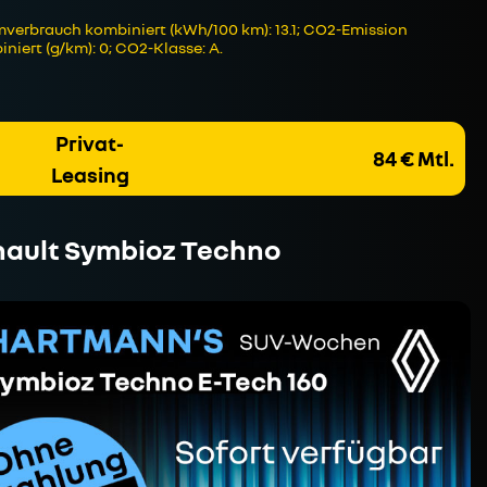
verbrauch kombiniert (kWh/100 km): 13.1; CO2-Emission
niert (g/km): 0; CO2-Klasse: A.
Privat-
84 € Mtl.
Leasing
ault Symbioz Techno