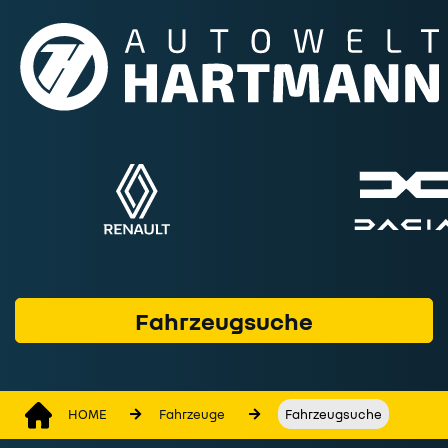
Fahrzeuge
Marken & Modelle
Service & Werkstatt
Geschäftskunden
Finanzprodukte
Wer wir sind
Fahrzeugsuche
Kontakt
HOME
Fahrzeuge
Fahrzeugsuche