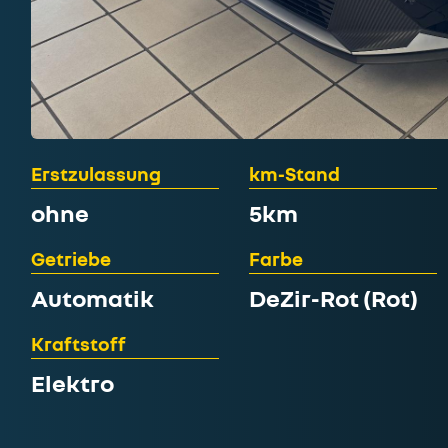
Erstzulassung
km-Stand
ohne
5km
Getriebe
Farbe
Automatik
DeZir-Rot (Rot)
Kraftstoff
Elektro