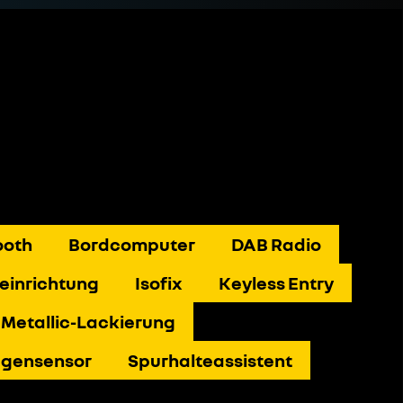
ooth
Bordcomputer
DAB Radio
einrichtung
Isofix
Keyless Entry
Metallic-Lackierung
gensensor
Spurhalteassistent