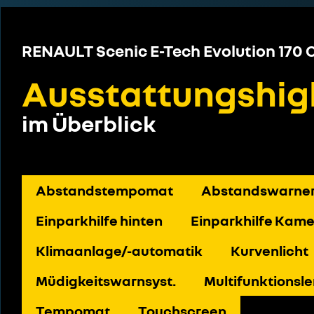
RENAULT Scenic E-Tech Evolution 170
Ausstattungshig
im Überblick
Abstandstempomat
Abstandswarne
Einparkhilfe hinten
Einparkhilfe Kam
Klimaanlage/-automatik
Kurvenlicht
Müdigkeitswarnsyst.
Multifunktionsl
Tempomat
Touchscreen