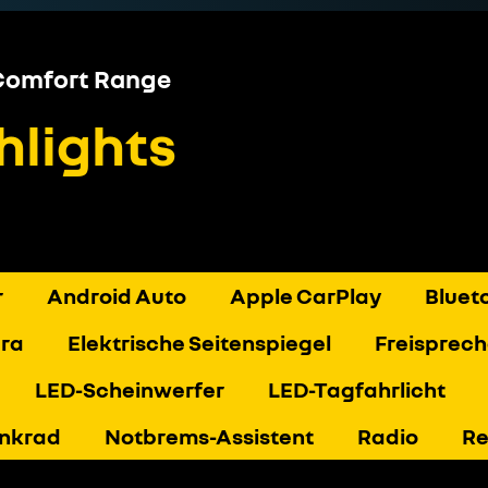
 Comfort Range
hlights
r
Android Auto
Apple CarPlay
Bluet
era
Elektrische Seitenspiegel
Freisprech
LED-Scheinwerfer
LED-Tagfahrlicht
enkrad
Notbrems-Assistent
Radio
Re