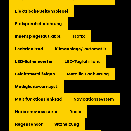
Elektrische Seitenspiegel
Freisprecheinrichtung
Innenspiegel aut. abbl.
Isofix
Lederlenkrad
Klimaanlage/-automatik
LED-Scheinwerfer
LED-Tagfahrlicht
Leichtmetallfelgen
Metallic-Lackierung
Müdigkeitswarnsyst.
Multifunktionslenkrad
Navigationssystem
Notbrems-Assistent
Radio
Regensensor
Sitzheizung