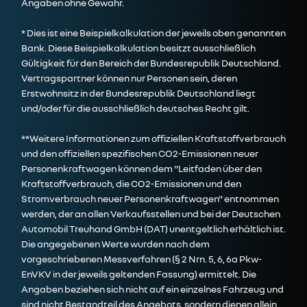
Angaben ohne Gewähr.
* Dies ist eine Beispielkalkulation der jeweils oben genannten
Bank. Diese Beispielkalkulation besitzt ausschließlich
Gültigkeit für den Bereich der Bundesrepublik Deutschland.
Vertragspartner können nur Personen sein, deren
Erstwohnsitz in der Bundesrepublik Deutschland liegt
und/oder für die ausschließlich deutsches Recht gilt.
**Weitere Informationen zum offiziellen Kraftstoffverbrauch
und den offiziellen spezifischen CO2-Emissionen neuer
Personenkraftwagen können dem
"Leitfaden über den
Kraftstoffverbrauch, die CO2-Emissionen und den
Stromverbrauch neuer Personenkraftwagen"
entnommen
werden, der an allen Verkaufsstellen und bei der Deutschen
Automobil Treuhand GmbH (DAT) unentgeltlich erhältlich ist.
Die angegebenen Werte wurden nach dem
vorgeschriebenen Messverfahren (§ 2 Nrn. 5, 6, 6a Pkw-
EnVKV in der jeweils geltenden Fassung) ermittelt. Die
Angaben beziehen sich nicht auf ein einzelnes Fahrzeug und
sind nicht Bestandteil des Angebots, sondern dienen allein