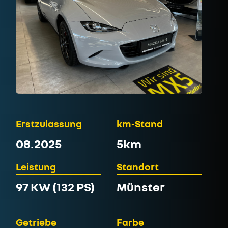
Erstzulassung
km-Stand
08.2025
5km
Leistung
Standort
97 KW (132 PS)
Münster
Getriebe
Farbe