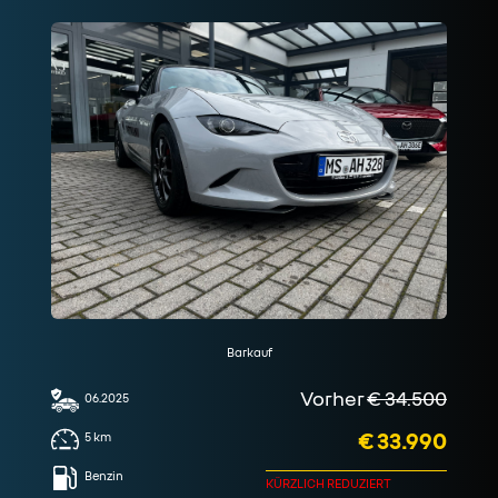
Barkauf
Vorher
€ 34.500
06.2025
€ 33.990
5
km
Benzin
KÜRZLICH REDUZIERT