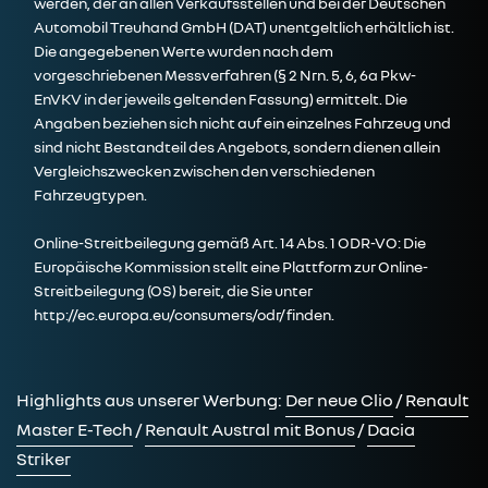
werden, der an allen Verkaufsstellen und bei der Deutschen
Automobil Treuhand GmbH (DAT) unentgeltlich erhältlich ist.
Die angegebenen Werte wurden nach dem
vorgeschriebenen Messverfahren (§ 2 Nrn. 5, 6, 6a Pkw-
EnVKV in der jeweils geltenden Fassung) ermittelt. Die
Angaben beziehen sich nicht auf ein einzelnes Fahrzeug und
sind nicht Bestandteil des Angebots, sondern dienen allein
Vergleichszwecken zwischen den verschiedenen
Fahrzeugtypen.
Online-Streitbeilegung gemäß Art. 14 Abs. 1 ODR-VO: Die
Europäische Kommission stellt eine Plattform zur Online-
Streitbeilegung (OS) bereit, die Sie unter
http://ec.europa.eu/consumers/odr/
finden.
Highlights aus unserer Werbung:
Der neue Clio
/
Renault
Master E-Tech
/
Renault Austral mit Bonus
/
Dacia
Striker