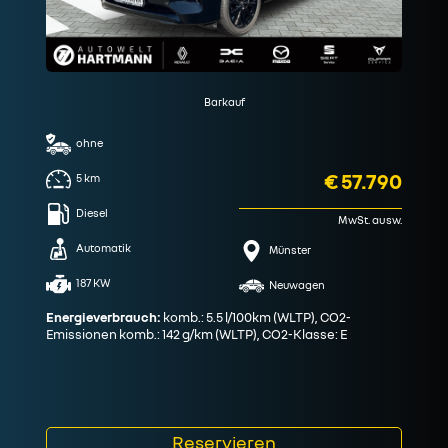
Barkauf
ohne
€ 57.790
5
km
Diesel
MwSt. ausw.
Automatik
Münster
187 KW
Neuwagen
Energieverbrauch:
komb.: 5.5 l/100km (WLTP), CO2-
Emissionen komb.: 142 g/km (WLTP), CO2-Klasse: E
Reservieren