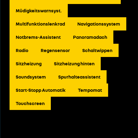
Müdigkeitswarnsyst.
Multifunktionslenkrad
Navigationssystem
Notbrems-Assistent
Panoramadach
Radio
Regensensor
Schaltwippen
Sitzheizung
Sitzheizung hinten
Soundsystem
Spurhalteassistent
Start-Stopp Automatik
Tempomat
Touchscreen