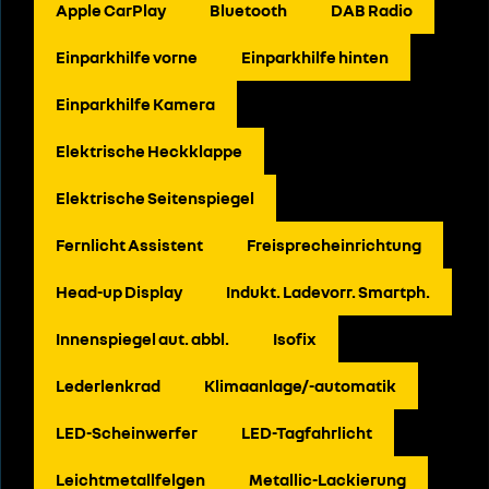
Apple CarPlay
Bluetooth
DAB Radio
Einparkhilfe vorne
Einparkhilfe hinten
Einparkhilfe Kamera
Elektrische Heckklappe
Elektrische Seitenspiegel
Fernlicht Assistent
Freisprecheinrichtung
Head-up Display
Indukt. Ladevorr. Smartph.
Innenspiegel aut. abbl.
Isofix
Lederlenkrad
Klimaanlage/-automatik
LED-Scheinwerfer
LED-Tagfahrlicht
Leichtmetallfelgen
Metallic-Lackierung