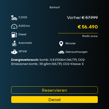
Barkauf
Vorher
€ 57.999
11.2025
€ 56.490
8.000
km
Diesel
MwSt. ausw.
Automatik
Münster
187 KW
Gebrauchtwagen
Energieverbrauch:
komb.: 5.8 l/100km (WLTP), CO2-
Emissionen komb.: 151 g/km (WLTP), CO2-Klasse: E
Reservieren
Detail