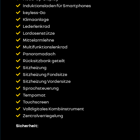
Induktionsladen für Smartphones
keyless-Go
Klimaanlage
Lederlenkrad
Lordosenstütze
Mittelarmlehne
Multifunktionslenkrad
Panoramadach
Rücksitzbank geteilt
Sitzheizung
Sitzheizung Fondsitze
Sitzheizung Vordersitze
Sprachsteuerung
Tempomat
Touchscreen
Volldigitales Kombiinstrument
Zentralverriegelung
Sicherheit: