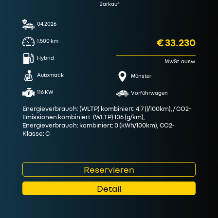
Barkauf
04.2026
€ 33.230
1.500
km
Hybrid
MwSt. ausw.
Automatik
Münster
116 KW
Vorführwagen
Energieverbrauch: (WLTP) kombiniert: 4.7 (l/100km), / CO2-
Emissionen kombiniert: (WLTP) 106 (g/km),
Energieverbrauch: kombiniert: 0 (kWh/100km), CO2-
Klasse: C
Reservieren
Detail