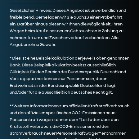
Gesetzlicher Hinweis: Dieses Angebot ist unverbindlich und
freibleibend. Gerne laden wir Sie auch zu einer Probefahrt
ein. Darüber hinaus bieten wir Ihnen die Möglichkeit, Ihren
Wagen beim Kauf eines neuen Gebrauchten in Zahlung zu
nehmen. Irrtum und Zwischenverkauf vorbehalten. Alle
Angaben ohne Gewähr.
* Dies ist eine Beispielkalkulation der jeweils oben genannten
Bank. Diese Beispielkalkulation besitzt ausschließlich
Gültigkeit für den Bereich der Bundesrepublik Deutschland.
Vertragspartner können nur Personen sein, deren
Erstwohnsitz in der Bundesrepublik Deutschland liegt
und/oder für die ausschließlich deutsches Recht gilt.
**Weitere Informationen zum offiziellen Kraftstoffverbrauch
und den offiziellen spezifischen CO2-Emissionen neuer
Personenkraftwagen können dem
"Leitfaden über den
Kraftstoffverbrauch, die CO2-Emissionen und den
Stromverbrauch neuer Personenkraftwagen"
entnommen