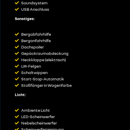
Soundsystem
USB Anschluss
Sonstiges:
Bergabfahrhilfe
Berganfahrhilfe
Dachspoiler
Gepäckraumabdeckung
Heckklappe (elektrisch)
LM-Felgen
Schaltwippen
Start-Stop-Automatik
Stoßfänger in Wagenfarbe
Licht:
Ambiente Licht
LED-Scheinwerfer
Nebelscheinwerfer
Scheinwerferreinigung