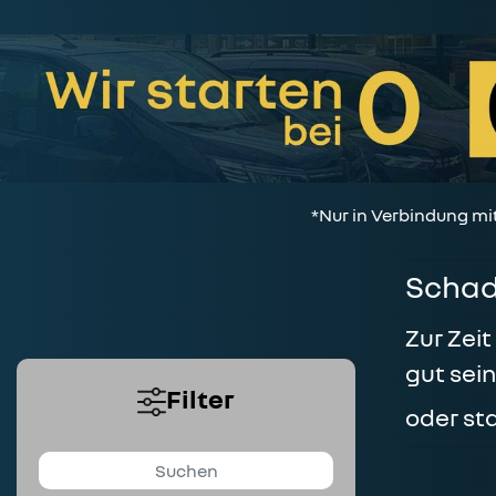
*Nur in Verbindung mi
Schad
Zur Zei
gut sei
Filter
oder st