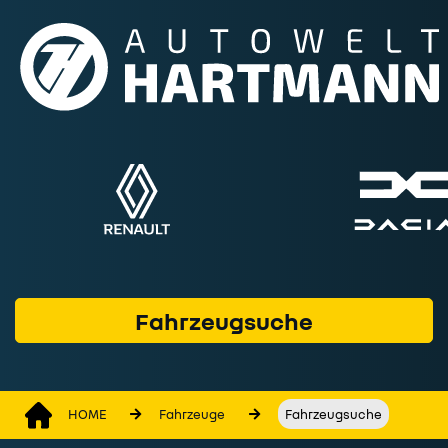
Fahrzeuge
Marken & Modelle
Service & Werkstatt
Geschäftskunden
Finanzprodukte
Wer wir sind
Fahrzeugsuche
Kontakt
HOME
Fahrzeuge
Fahrzeugsuche