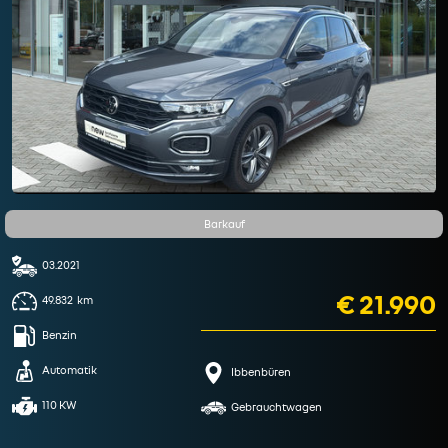
Barkauf
03.2021
€ 21.990
49.832
km
Benzin
Automatik
Ibbenbüren
110 KW
Gebrauchtwagen