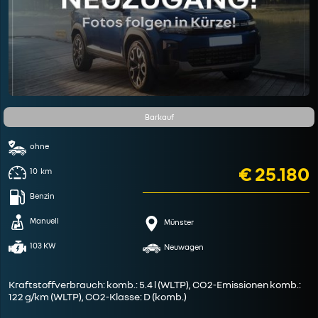
Barkauf
ohne
€ 25.180
10
km
Benzin
Manuell
Münster
103 KW
Neuwagen
Kraftstoffverbrauch: komb.: 5.4 l (WLTP), CO2-Emissionen komb.:
122 g/km (WLTP), CO2-Klasse: D (komb.)