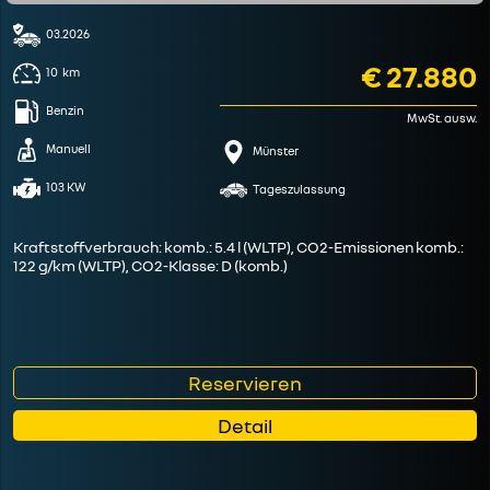
03.2026
€ 27.880
10
km
Benzin
MwSt. ausw.
Manuell
Münster
103 KW
Tageszulassung
Kraftstoffverbrauch: komb.: 5.4 l (WLTP), CO2-Emissionen komb.:
122 g/km (WLTP), CO2-Klasse: D (komb.)
Reservieren
Detail