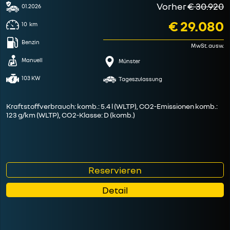
Vorher
€ 30.920
01.2026
€ 29.080
10
km
Benzin
MwSt. ausw.
Manuell
Münster
103 KW
Tageszulassung
Kraftstoffverbrauch: komb.: 5.4 l (WLTP), CO2-Emissionen komb.:
123 g/km (WLTP), CO2-Klasse: D (komb.)
Reservieren
Detail