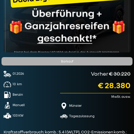
Barkauf
Vorher
€ 30.220
01.2026
€ 28.380
10
km
Benzin
MwSt. ausw.
Manuell
Münster
103 KW
Tageszulassung
Kraftstoffverbrauch: komb.: 5.4 l (WLTP), CO2-Emissionen komb.: