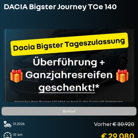
DACIA Bigster Journey TCe 140
Barkauf
Vorher
€ 30.920
01.2026
€ 29.080
10
km