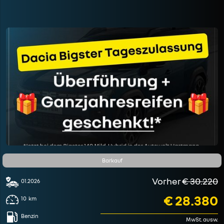
Barkauf
Vorher
€ 30.220
01.2026
€ 28.380
10
km
Benzin
MwSt. ausw.