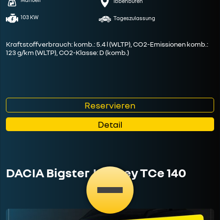
Ibbenbüren
103 KW
Tageszulassung
Kraftstoffverbrauch: komb.: 5.4 l (WLTP), CO2-Emissionen komb.:
123 g/km (WLTP), CO2-Klasse: D (komb.)
Reservieren
Detail
DACIA Bigster Journey TCe 140