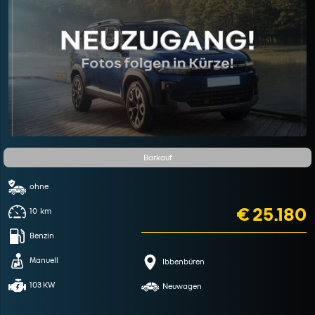
Barkauf
ohne
€ 25.180
10
km
Benzin
Manuell
Ibbenbüren
103 KW
Neuwagen