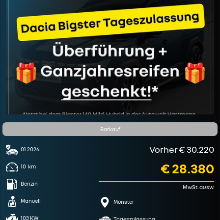
Barkauf
Vorher
€ 30.220
01.2026
€ 28.380
10
km
Benzin
MwSt. ausw.
Manuell
Münster
103 KW
Tageszulassung