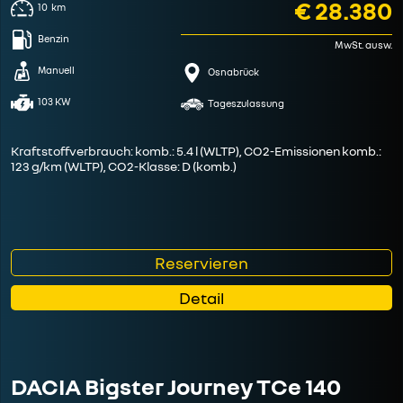
€ 28.380
10
km
Benzin
MwSt. ausw.
Manuell
Osnabrück
103 KW
Tageszulassung
Kraftstoffverbrauch: komb.: 5.4 l (WLTP), CO2-Emissionen komb.:
123 g/km (WLTP), CO2-Klasse: D (komb.)
Reservieren
Detail
DACIA Bigster Journey TCe 140