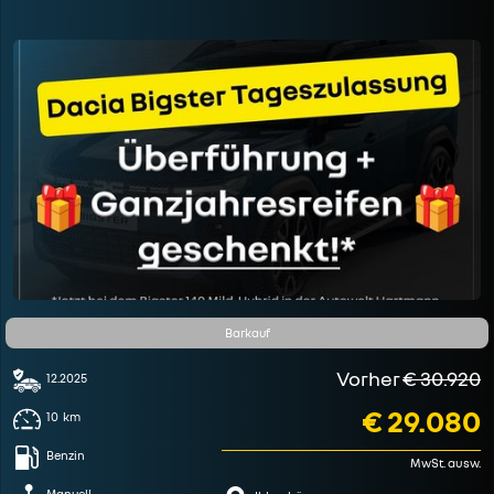
Barkauf
Vorher
€ 30.920
12.2025
€ 29.080
10
km
Benzin
MwSt. ausw.
Manuell