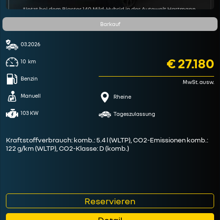
Barkauf
03.2026
€ 27.180
10
km
Benzin
MwSt. ausw.
Manuell
Rheine
103 KW
Tageszulassung
Kraftstoffverbrauch: komb.: 5.4 l (WLTP), CO2-Emissionen komb.:
122 g/km (WLTP), CO2-Klasse: D (komb.)
Reservieren
Detail