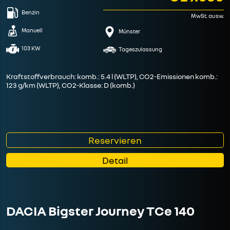
Benzin
MwSt. ausw.
Manuell
Münster
103 KW
Tageszulassung
Kraftstoffverbrauch: komb.: 5.4 l (WLTP), CO2-Emissionen komb.:
123 g/km (WLTP), CO2-Klasse: D (komb.)
Reservieren
Detail
DACIA Bigster Journey TCe 140