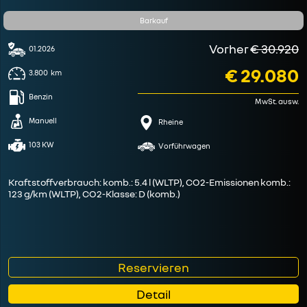
Barkauf
Vorher
€ 30.920
01.2026
€ 29.080
3.800
km
Benzin
MwSt. ausw.
Manuell
Rheine
103 KW
Vorführwagen
Kraftstoffverbrauch: komb.: 5.4 l (WLTP), CO2-Emissionen komb.:
123 g/km (WLTP), CO2-Klasse: D (komb.)
Reservieren
Detail