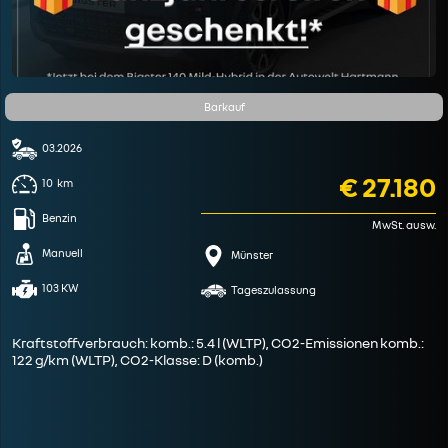
Barkauf
03.2026
€ 27.180
10
km
Benzin
MwSt. ausw.
Manuell
Münster
103 KW
Tageszulassung
Kraftstoffverbrauch: komb.: 5.4 l (WLTP), CO2-Emissionen komb.:
122 g/km (WLTP), CO2-Klasse: D (komb.)