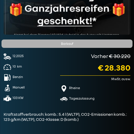
Barkauf
Vorher
€ 30.220
12.2025
€ 28.380
10
km
Benzin
MwSt. ausw.
Manuell
Rheine
103 KW
Tageszulassung
Kraftstoffverbrauch: komb.: 5.4 l (WLTP), CO2-Emissionen komb.:
123 g/km (WLTP), CO2-Klasse: D (komb.)