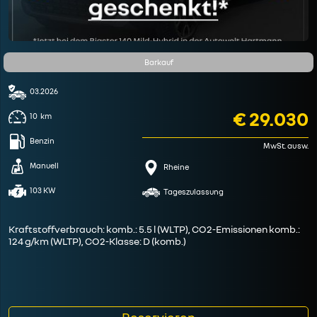
Barkauf
03.2026
€ 29.030
10
km
Benzin
MwSt. ausw.
Manuell
Rheine
103 KW
Tageszulassung
Kraftstoffverbrauch: komb.: 5.5 l (WLTP), CO2-Emissionen komb.:
124 g/km (WLTP), CO2-Klasse: D (komb.)
Reservieren