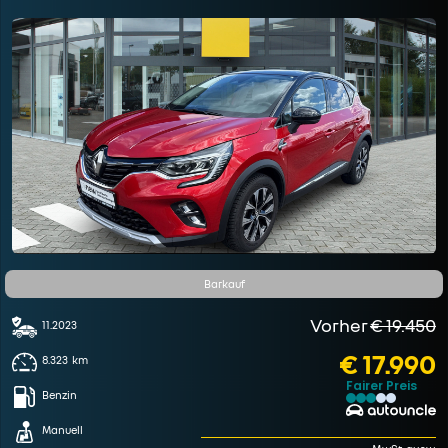
Barkauf
Vorher
€ 19.450
11.2023
€ 17.990
8.323
km
Fairer Preis
Benzin
Manuell