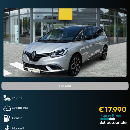
Barkauf
12.2021
€ 17.990
62.800
km
Fairer Preis
Benzin
Manuell