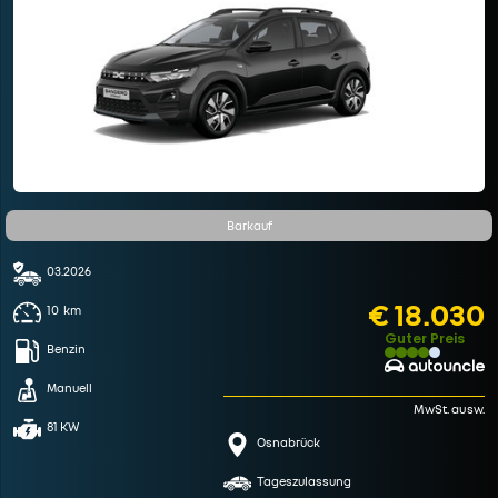
Barkauf
03.2026
€ 18.030
10
km
Guter Preis
Benzin
Manuell
MwSt. ausw.
81 KW
Osnabrück
Tageszulassung