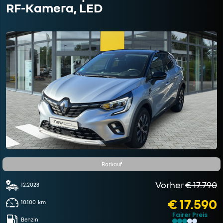
RF-Kamera, LED
Barkauf
Vorher
€ 17.790
12.2023
€ 17.590
10.100
km
Fairer Preis
Benzin