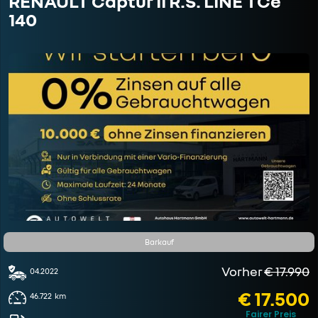
RENAULT Captur II R.S. LINE TCe
140
Barkauf
Vorher
€ 17.990
04.2022
€ 17.500
46.722
km
Fairer Preis