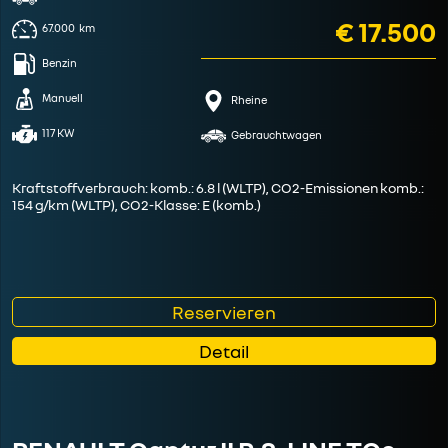
€ 17.500
67.000
km
Benzin
Manuell
Rheine
117 KW
Gebrauchtwagen
Kraftstoffverbrauch: komb.: 6.8 l (WLTP), CO2-Emissionen komb.:
154 g/km (WLTP), CO2-Klasse: E (komb.)
Reservieren
Detail