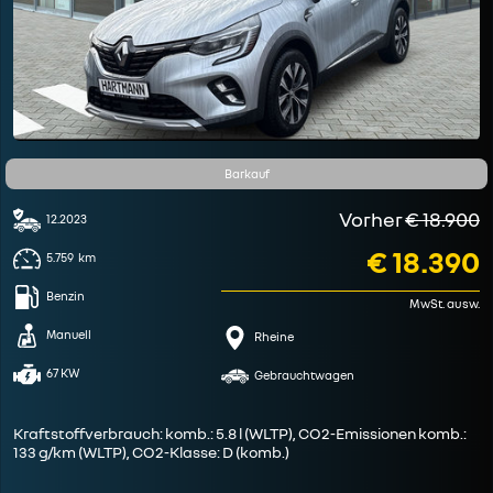
Barkauf
Vorher
€ 18.900
12.2023
€ 18.390
5.759
km
Benzin
MwSt. ausw.
Manuell
Rheine
67 KW
Gebrauchtwagen
Kraftstoffverbrauch: komb.: 5.8 l (WLTP), CO2-Emissionen komb.:
133 g/km (WLTP), CO2-Klasse: D (komb.)