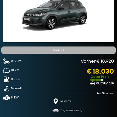
Barkauf
Vorher
€ 18.920
03.2026
€ 18.030
10
km
Guter Preis
Benzin
Manuell
MwSt. ausw.
81 KW
Münster
Tageszulassung