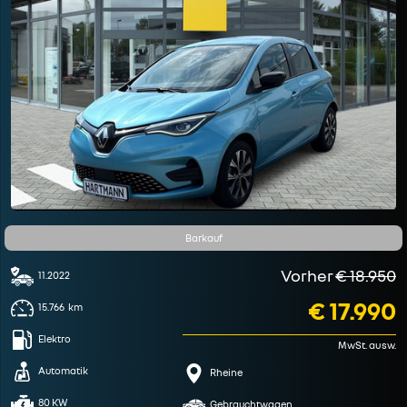
Barkauf
Vorher
€ 18.950
11.2022
€ 17.990
15.766
km
Elektro
MwSt. ausw.
Automatik
Rheine
80 KW
Gebrauchtwagen