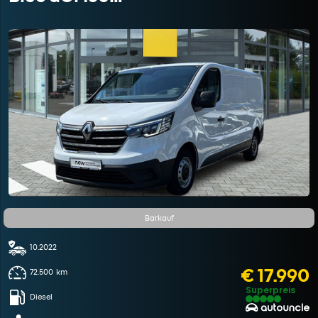
Barkauf
10.2022
€ 17.990
72.500
km
Superpreis
Diesel