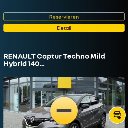
Reservieren
Detail
RENAULT Captur Techno Mild
Hybrid 140…
Inzah