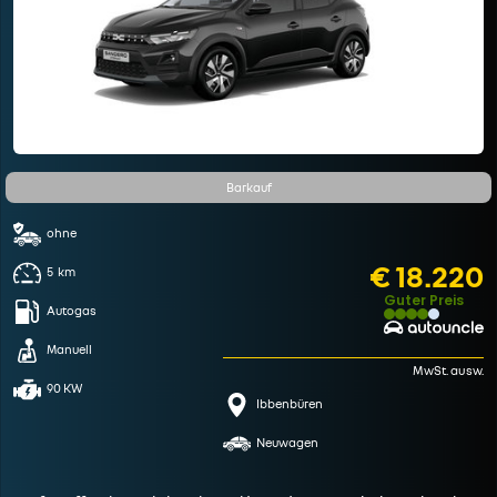
Barkauf
ohne
€ 18.220
5
km
Guter Preis
Autogas
Manuell
MwSt. ausw.
90 KW
Ibbenbüren
Neuwagen