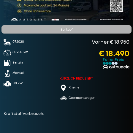
Barkauf
Vorher
€ 18.950
07.2020
€ 18.490
80.950
km
Fairer Preis
Benzin
Manuell
KÜRZLICH REDUZIERT
110 KW
Rheine
Gebrauchtwagen
Kraftstoffverbrauch: