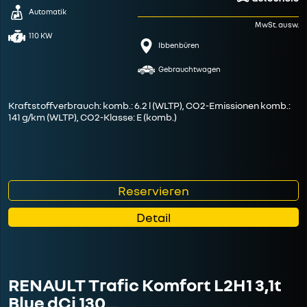
Automatik
MwSt. ausw.
110 KW
Ibbenbüren
Gebrauchtwagen
Kraftstoffverbrauch: komb.: 6.2 l (WLTP), CO2-Emissionen komb.:
141 g/km (WLTP), CO2-Klasse: E (komb.)
Reservieren
Detail
RENAULT Trafic Komfort L2H1 3,1t
Blue dCi 130…