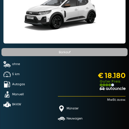
Barkauf
ohne
€ 18.180
5
km
Guter Preis
Autogas
Manuell
MwSt. ausw.
84 KW
Münster
Neuwagen