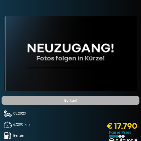
Barkauf
03.2023
€ 17.790
67.200
km
Fairer Preis
Benzin