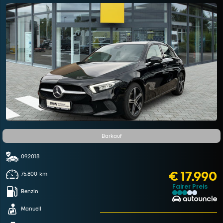
Barkauf
09.2018
€ 17.990
75.800
km
Fairer Preis
Benzin
Manuell