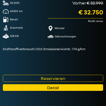
Vorher
€ 32.990
06.2023
€ 32.750
44.800
km
Benzin
MwSt. ausw.
Automatik
Münster
228 KW
Gebrauchtwagen
Kraftstoffverbrauch: CO2-Emissionen komb.: 174 g/km
Reservieren
Detail