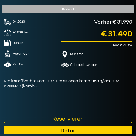
Barkauf
Vorher
€ 31.990
04.2023
€ 31.490
46.800
km
Benzin
MwSt. ausw.
Automatik
Münster
221 KW
Gebrauchtwagen
Kraftstoffverbrauch: CO2-Emissionen komb.: 158 g/km CO2-
Klasse: D (komb.)
Reservieren
Detail