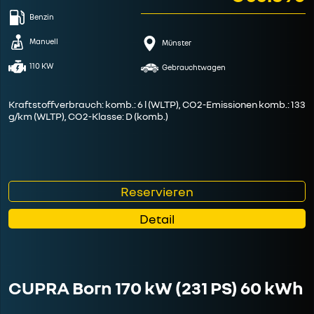
Benzin
Manuell
Münster
110 KW
Gebrauchtwagen
Kraftstoffverbrauch: komb.: 6 l (WLTP), CO2-Emissionen komb.: 133
g/km (WLTP), CO2-Klasse: D (komb.)
Reservieren
Detail
CUPRA Born 170 kW (231 PS) 60 kWh