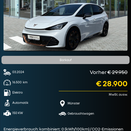
Barkauf
Vorher
€ 29.950
03.2024
€ 28.900
16.500
km
Elektro
MwSt. ausw.
Automatik
Münster
150 KW
Gebrauchtwagen
Energieverbrauch: kombiniert: 0 (kWh/100km) / CO2-Emissionen