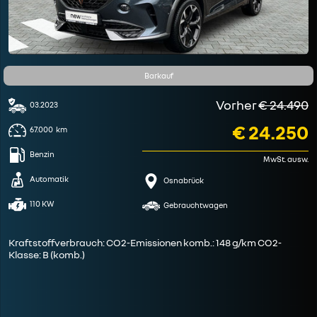
Barkauf
Vorher
€ 24.490
03.2023
€ 24.250
67.000
km
Benzin
MwSt. ausw.
Automatik
Osnabrück
110 KW
Gebrauchtwagen
Kraftstoffverbrauch: CO2-Emissionen komb.: 148 g/km CO2-
Klasse: B (komb.)