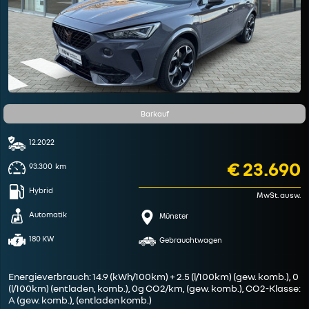
Barkauf
12.2022
€ 23.690
93.300
km
Hybrid
MwSt. ausw.
Automatik
Münster
180 KW
Gebrauchtwagen
Energieverbrauch: 14.9 (kWh/100km) + 2.5 (l/100km) (gew. komb.), 0
(l/100km) (entladen, komb.), 0g CO2/km, (gew. komb.), CO2-Klasse:
A (gew. komb.), (entladen komb.)