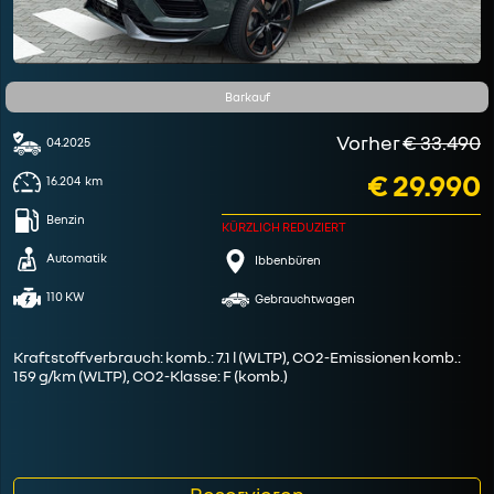
Barkauf
Vorher
€ 33.490
04.2025
€ 29.990
16.204
km
Benzin
KÜRZLICH REDUZIERT
Automatik
Ibbenbüren
110 KW
Gebrauchtwagen
Kraftstoffverbrauch: komb.: 7.1 l (WLTP), CO2-Emissionen komb.:
159 g/km (WLTP), CO2-Klasse: F (komb.)
Reservieren