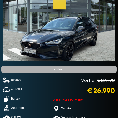
Barkauf
Vorher
€ 27.990
01.2022
€ 26.990
60.900
km
Benzin
KÜRZLICH REDUZIERT
Automatik
Münster
228 KW
Gebrauchtwagen