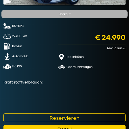
Barkauf
05.2023
€ 24.990
27.400
km
Benzin
MwSt. ausw.
Automatik
Ibbenbüren
110 KW
Gebrauchtwagen
Kraftstoffverbrauch:
Reservieren
Detail