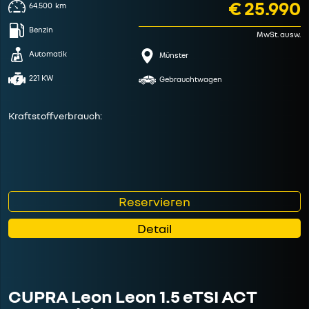
€ 25.990
64.500
km
Benzin
MwSt. ausw.
Automatik
Münster
221 KW
Gebrauchtwagen
Kraftstoffverbrauch:
Reservieren
Detail
CUPRA Leon Leon 1.5 eTSI ACT