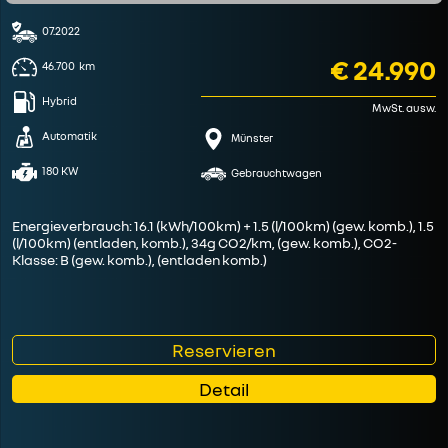
07.2022
€ 24.990
46.700
km
Hybrid
MwSt. ausw.
Automatik
Münster
180 KW
Gebrauchtwagen
Energieverbrauch: 16.1 (kWh/100km) + 1.5 (l/100km) (gew. komb.), 1.5
(l/100km) (entladen, komb.), 34g CO2/km, (gew. komb.), CO2-
Klasse: B (gew. komb.), (entladen komb.)
Reservieren
Detail