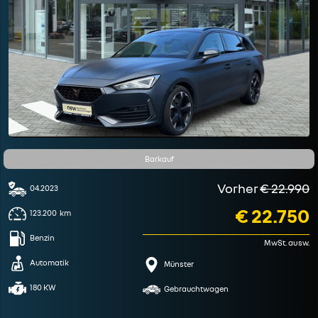
Barkauf
Vorher
€ 22.990
04.2023
€ 22.750
123.200
km
Benzin
MwSt. ausw.
Automatik
Münster
180 KW
Gebrauchtwagen