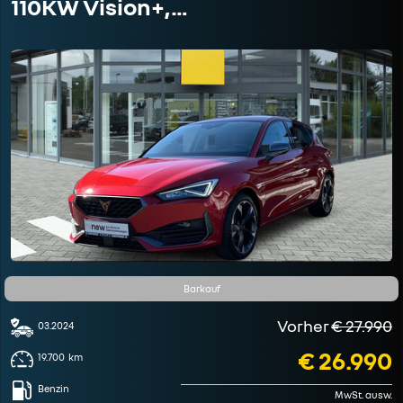
110KW Vision+,…
Barkauf
Vorher
€ 27.990
03.2024
€ 26.990
19.700
km
Benzin
MwSt. ausw.