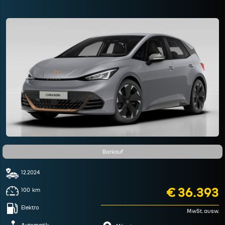
Barkauf
12.2024
€ 36.393
100
km
Elektro
MwSt. ausw.
Automatik