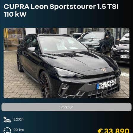
CUPRA Leon Sportstourer 1.5 TSI
110 kW
Barkauf
12.2024
€ 33.890
100
km