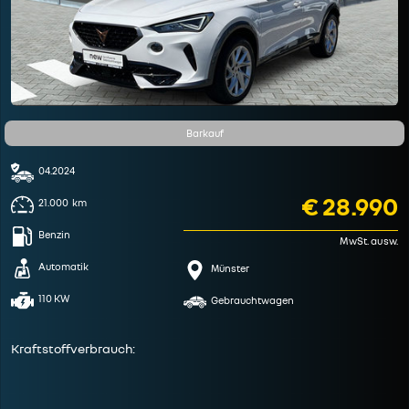
Barkauf
04.2024
€ 28.990
21.000
km
Benzin
MwSt. ausw.
Automatik
Münster
110 KW
Gebrauchtwagen
Kraftstoffverbrauch: